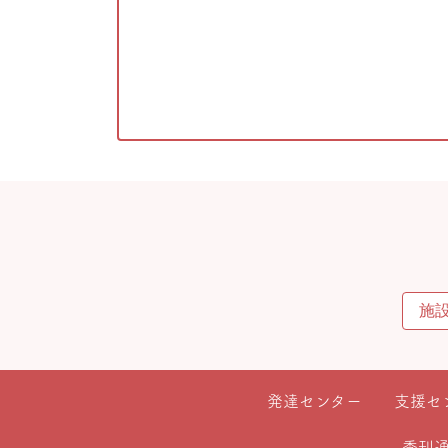
発達センター
支援セ
季刊