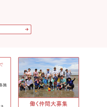
で
各施
う
働く仲間大募集
ださ