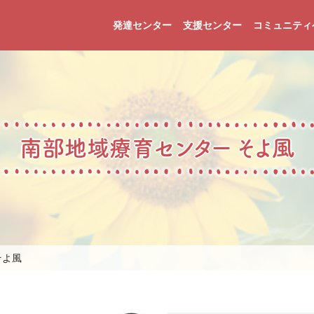
発達センター
支援センター
コミュニティ
南部地域療育センター そよ風
そよ風